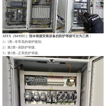
ATEX（94/9/EC）指令根据安装设备的防护等级可分为三类：
1）1类--非常高的保护级别;
2）第2类--高防护等级;
3）第3类--正常防护等级。