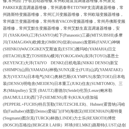
修,常州西门子软启动器维修,常州欧陆直流调速器维修,常州派克
PARKER直流调速器维修，常州易泰帝ETD790P支流调速器维修，常
州路斯特变频器维修，常州汇川变频器维修，常州欧瑞变频器维修，
常州森兰变频器维修，常州伟肯VACON变频器维修，常州丹佛斯变频
器维修，常州艾默生变频器维修，常州艾默生直流调速器维修，安
川 (YASKAWA)三洋(SANYO)松下(Panasonic)三菱(MITSUBSHI)多摩
川(TAMAGAWA)欧姆龙(OMRON)信浓(sinano)发那科(FANUC)神钢
(SHINKO)WACOGIKEN艾斯迪克(ESTIC)雅玛哈(YAMAHA)日立
(HITACHI)东芝(TOSHIBA)横河(YOKOGAWA)东洋(TOYO)基恩士
(KEYENCE)大洋(TAIYO DENKI)日机电装(NIKKI DENSO)新宝
(SHIMPO)山田(YAMADA)神视(SUNX)富士(FUJI)山武(YAMATAKE)
东方(VEXTA)日本电气(NEC)奥林巴斯(OLYMPUS)东荣(TOEI)日本电
装(DENSO)明电舍(MEIDEN)日本重工(JUKI)住友(SUMITOMO)、三
木(Mikipulley) 宝茨 (BAUTZ)塞德尔(Seidel)伦茨(Lenze)鲍米勒
(BAUMULLER)西门子(SIEMENS)库卡(KUKA)倍加福
(PEPPERL+FUCHS)特吕茨勒(TRUTZSCHLER)、Hubner(霍普纳)冯哈
伯(Faulhaber)德盟(Deimo)爱福门(IFM)海德汉(HEIDENHAIN)斯特曼
(Stegmann)图尔克(TURCK)林德(LINDE)力士乐(REXROTH)博世
(BOSCH)百格拉(BERGER LAHR）环球(HELMKE)路斯特(LUST)达创