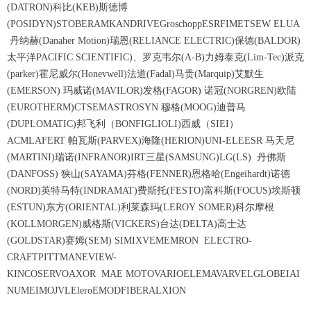
(DATRON)科比(KEB)斯德博
(POSIDYN)STOBERAMKANDRIVEGroschoppESRFIMETSEW ELUA
丹纳赫(Danaher Motion)瑞恩(RELIANCE ELECTRIC)保德(BALDOR)
太平洋PACIFIC SCIENTIFIC)、罗克韦尔(A-B)力姆泰克(Lim-Tec)派克
(parker)霍尼威尔(Honevwell)法道(Fadal)马贵(Marquip)艾默生
(EMERSON) 玛威诺(MAVILOR)发格(FAGOR) 诺冠(NORGREN)欧陆
(EUROTHERM)CTSEMASTROSYN 穆格(MOOG)迪普马
(DUPLOMATIC)邦飞利（BONFIGLIOLI)西威（SIEI）
ACMLAFERT 帕瓦斯(PARVEX)海隆(HERION)UNI-ELEESR 马天尼
(MARTINI)瑞诺(INFRANOR)IRT三星(SAMSUNG)LG(LS) 丹佛斯
(DANFOSS) 狭山(SAYAMA)芬格(FENNER)恩格哈(Engeihardt)诺德
(NORD)英特马特(INDRAMAT)费斯托(FESTO)富科斯(FOCUS)埃斯顿
(ESTUN)东方(ORIENTAL)利莱森玛(LEROY SOMER)科尔摩根
(KOLLMORGEN)威格斯(VICKERS)台达(DELTA)高士达
(GOLDSTAR)赛姆(SEM) SIMIXVEMEMRON ELECTRO-
CRAFTPITTMANEVIEW-
KINCOSERVOAXOR MAE MOTOVARIOELEMAVARVELGLOBEIAI
NUMEIMOJVLEleroEMODFIBERALXION