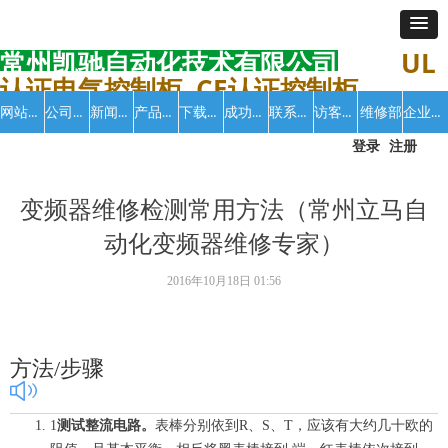
常州凯驰自动化技术有限公司
UL
认证电气控制柜 CE认证控制柜
网站首页
公司介绍
新闻中心
产品中心
下载中心
成功案例
联系我们
访客留言
企业招聘
维修部
登录
注册
变频器维修检测常用方法（常州立马自
动化变频器维修专家）
2016年10月18日
01:56
方法/步骤
1
测试整流电路。
表棒分别依到R、S、T，应该有大约几十欧的