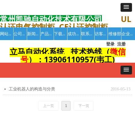
常州凯驰自动化技术有限公司
UL
认证电气控制柜 CE认证控制柜
网站首页
公司介绍
新闻中心
产品中心
下载中心
成功案例
联系我们
访客留言
企业招聘
维修部
登录
注册
立马自动化系统 技术热线（
微信
号
）：13906110957(韦工)
工业机器人的构造与分类
2016-05-13
넷
上一页
1
下一页