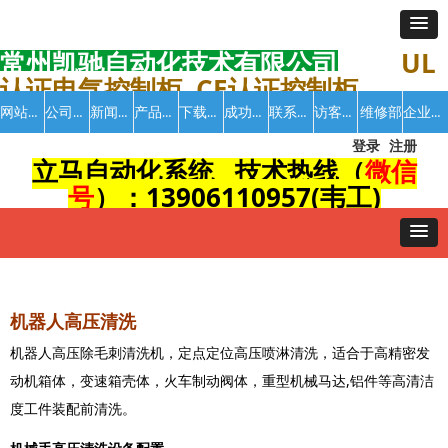
常州凯驰自动化技术有限公司
UL
认证电气控制柜 CE认证控制柜
网站首页
公司介绍
新闻中心
产品中心
下载中心
成功案例
联系我们
访客留言
企业招聘
维修部
登录
注册
立马自动化系统 技术热线（
微信
号
）：13906110957(韦工)
机器人高压清洗
机器人高压除毛刺清洗机，定点定位高压喷淋清洗，适合于高精密发
动机箱体，变速箱壳体，火车制动阀体，重型机械马达,铝件等高清洁
度工件装配前清洗。